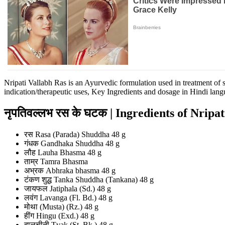
Nripati Vallabh Ras is an Ayurvedic formulation used in treatment of s
indication/therapeutic uses, Key Ingredients and dosage in Hindi lang
नृपतिवल्लभ रस के घटक | Ingredients of Nripa
रस Rasa (Parada) Shuddha 48 g
गंधक Gandhaka Shuddha 48 g
लौह Lauha Bhasma 48 g
ताम्र Tamra Bhasma
अभ्रक Abhraka bhasma 48 g
टंकण शुद्ध Tanka Shuddha (Tankana) 48 g
जायफल Jatiphala (Sd.) 48 g
लवंग Lavanga (Fl. Bd.) 48 g
मोथा (Musta) (Rz.) 48 g
हींग Hingu (Exd.) 48 g
दालचीनी Tvak (St. Bk.) 48 g