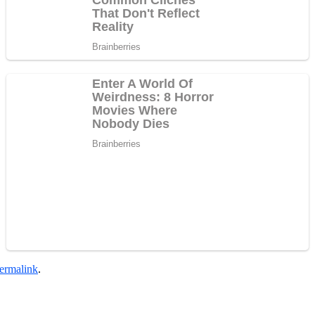
ermalink
.