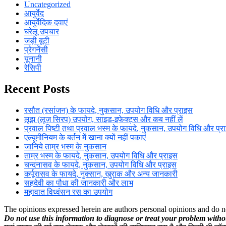
Uncategorized
आयुर्वेद
आयुर्वेदिक दवाएं
घरेलू उपचार
जड़ी बूटी
प्रेगनेंसी
यूनानी
रेसिपी
Recent Posts
रसौत (रसांजन) के फायदे, नुकसान, उपयोग विधि और प्राइस
लूझ (लूज़ सिरप) उपयोग, साइड-इफेक्ट्स और कब नहीं लें
प्रवाल पिष्टी तथा प्रवाल भस्म के फायदे, नुकसान, उपयोग विधि और प्र
एल्यूमीनियम के बर्तन में खाना क्यों नहीं पकाएं
जानिये ताम्र भस्म के नुकसान
ताम्र भस्म के फायदे, नुकसान, उपयोग विधि और प्राइस
चन्दनासव के फायदे, नुकसान, उपयोग विधि और प्राइस
कर्पूरासव के फायदे, नुक्सान, खुराक और अन्य जानकारी
सहदेवी का पौधा की जानकारी और लाभ
महावात विध्वंसन रस का उपयोग
The opinions expressed herein are authors personal opinions and do n
Do not use this information to diagnose or treat your problem witho