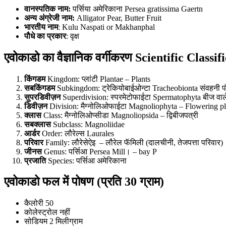
वानस्पतिक नाम:
पर्सिया अमेरिकाना Persea gratissima Gaertn
अन्य अंग्रेजी नाम:
Alligator Pear, Butter Fruit
भारतीय नाम
: Kulu Naspati or Makhanphal
पौधे का प्रकार
: वृक्ष
एवोकाडो का वैज्ञानिक वर्गीकरण Scientific Classif
किंगडम
Kingdom: प्लांटी Plantae – Plants
सबकिंगडम
Subkingdom: ट्रेकियोबाईओन्टा Tracheobionta संवहनी पौ
सुपरडिवीज़न
Superdivision: स्परमेटोफाईटा Spermatophyta बीज वाले
डिवीज़न
Division: मैग्नोलिओफाईटा Magnoliophyta – Flowering pla
क्लास
Class: मैग्नोलिओप्सीडा Magnoliopsida – द्विबीजपत्री
सबक्लास
Subclass: Magnoliidae
आर्डर
Order: लौरेल्स Laurales
परिवार
Family: लौरेसेऐइ – लौरेल फॅमिली (दालचीनी, तेजपत्ता परिवार)
जीनस
Genus: पर्सिआ Persea Mill। – bay P
प्रजाति
Species: पर्सिआ अमेरिकाना
एवोकाडो फल में पोषण (प्रति 30 ग्राम)
कैलोरी 50
कोलेस्ट्रोल नहीं
सोडियम 2 मिलीग्राम