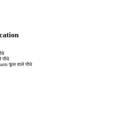
ication
धे
 पौधे
nts फूल वाले पौधे