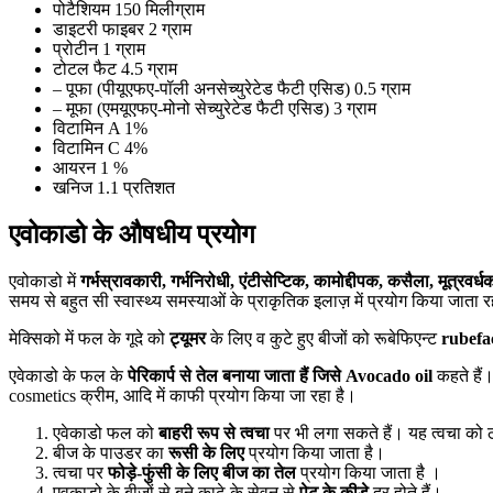
पोटैशियम 150 मिलीग्राम
डाइटरी फाइबर 2 ग्राम
प्रोटीन 1 ग्राम
टोटल फैट 4.5 ग्राम
– पूफा (पीयूएफए-पॉली अनसेच्युरेटेड फैटी एसिड) 0.5 ग्राम
– मूफा (एमयूएफए-मोनो सेच्युरेटेड फैटी एसिड) 3 ग्राम
विटामिन A 1%
विटामिन C 4%
आयरन 1 %
खनिज 1.1 प्रतिशत
एवोकाडो के औषधीय प्रयोग
एवोकाडो में
गर्भस्रावकारी
,
गर्भनिरोधी
,
एंटीसेप्टिक
,
कामोद्दीपक
,
कसैला
,
मूत्रवर्ध
समय से बहुत सी स्वास्थ्य समस्याओं के प्राकृतिक इलाज़ में प्रयोग किया जाता 
मेक्सिको में फल के गूदे को
ट्यूमर
के लिए व कुटे हुए बीजों को रूबेफिएन्ट
rubefa
एवेकाडो के फल के
पेरिकार्प से तेल बनाया जाता हैं जिसे
Avocado oil
कहते हैं
cosmetics क्रीम, आदि में काफी प्रयोग किया जा रहा है।
एवेकाडो फल को
बाहरी रूप से त्वचा
पर भी लगा सकते हैं। यह त्वचा को 
बीज के पाउडर का
रूसी के लिए
प्रयोग किया जाता है।
त्वचा पर
फोड़े-फुंसी के लिए बीज
का तेल
प्रयोग किया जाता है ।
एवकाडो के बीजों से बने काढ़े के सेवन से
पेट के कीड़े
दूर होते हैं।