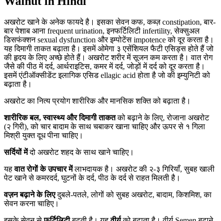
Walnut in Hindi
अखरोट खाने के अनेक फायदे है। इसका सेवन कफ, कब्ज़ constipation, बार-
बार पेशाब आना frequent urination, इनफर्टिलिटी infertility, सेक्सुअल
डिसफंक्शन sexual dysfunction और इम्पोटेंस impotence को दूर करता है।
यह दिमागी ताकत बढ़ाता है। इसमें ओमेगा ३ एसेंशियल फैटी एसिड्स होते हैं जो
की हृदय के लिए अच्छे होते हैं। अखरोट शरीर में सूजन कम करता है। वात रोग
जैसे की पीठ में दर्द, आर्थराइटिस, कमर में दर्द, जोड़ों में दर्द को दूर करता है।
इसमें एंटीऑक्सीडेंट इलागिक एसिड ellagic acid होता है जो की इम्युनिटी को
बढ़ाता है।
अखरोट का नित्य प्रयोग शारीरिक और मानसिक शक्ति को बढ़ाता है।
शारीरिक बल,
स्वास्थ्य और दिमागी ताकत
को बढ़ाने के लिए, रोजाना अखरोट
(२ गिरी), को चार बादाम के साथ चबाकर खाना चाहिए और ऊपर से १ गिला
मिश्री युक्त दूध पीना चाहिए।
सर्दियों में
दो अखरोट शहद के साथ खाने चाहिए।
यह
वात रोगों के उपचार में
लाभदायक है। अखरोट की २-३ गिरियाँ, सुबह खाली
पेट खाने से कमरदर्द, घुटनों के दर्द, पीठ के दर्द से राहत मिलती है।
वज़न बढ़ाने के लिए
दुबले-पतले, लोगों को सुबह अखरोट, बादाम, किशमिश, का
सेवन करना चाहिए।
इसके सेवन से
फर्टिलिटी
बढती है। यह
वीर्य
को बढ़ाता है। वीर्य Semen बढ़ाने